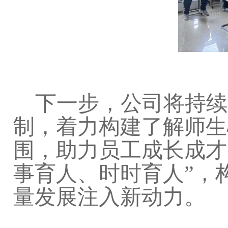
下一步，公司将持续
制，着力构建了解师生
围，助力员工成长成才
事育人、时时育人”，
量发展注入新动力。