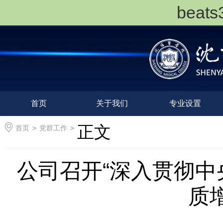
bea
首页
关于我们
专业设置
正文
首页
>
党群工作
>
公司召开“深入贯彻
质