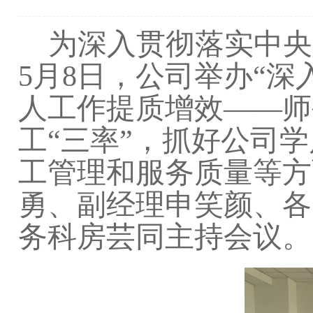
为深入贯彻落实中央
5月8日，公司举办“
人工作提质增效——师
工“三率”，抓好公司
工管理和服务质量等方
勇、副经理申笑颜、各
务科房芸同主持会议。