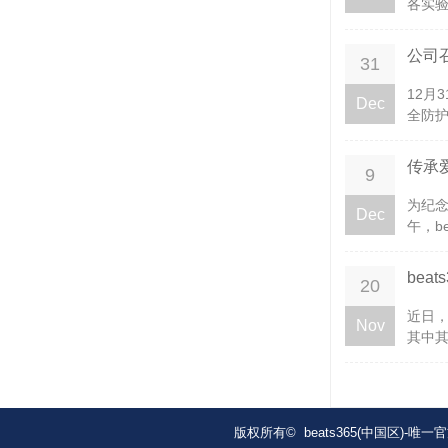
各实验
公司
31
12月
Dec
全防护
传承爱
9
为纪念
Dec
午，be
bea
20
近日，
Nov
其中其
版权所有© beats365(中国区)-