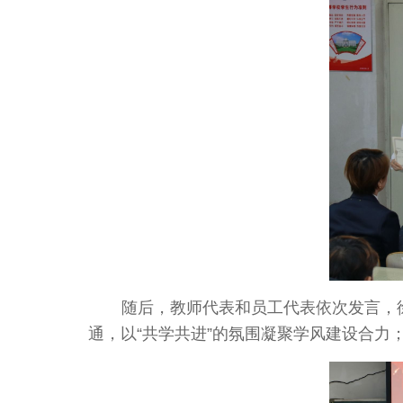
随后，教师代表和员工代表依次发言，
通，以“共学共进”的氛围凝聚学风建设合力；