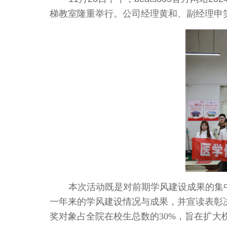
梯教室隆重举行。公司经理黄和、副经理申笑
本次活动既是对前期学风建设成果的集
一年来的学风建设情况与成果，并宣读表彰
奖对象占全院在校生总数的30%，旨在扩大