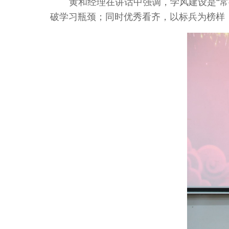
黄和经理在讲话中强调，学风建设是“常
破学习瓶颈；同时优秀看齐，以标兵为榜样