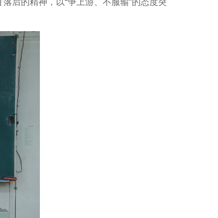
落后的精神，以“争上游、不服输”的态度突